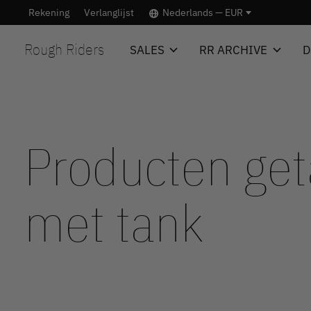
Rekening
Verlanglijst
Nederlands — EUR
Rough Riders
SALES
RR ARCHIVE
D
Producten ge
met tank