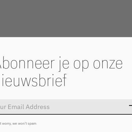
bonneer je op onze
ieuwsbrief
Don’t worry
t worry, we won't spam