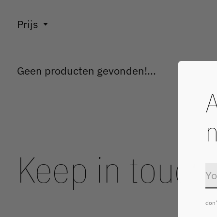
Prijs
Geen producten gevonden!...
A
n
Keep in touch
don'