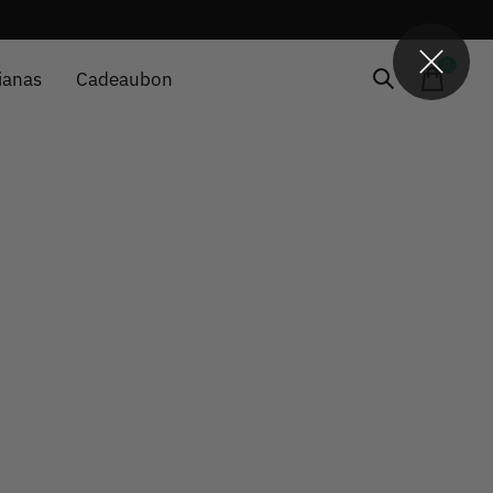
0
items
ianas
Cadeaubon