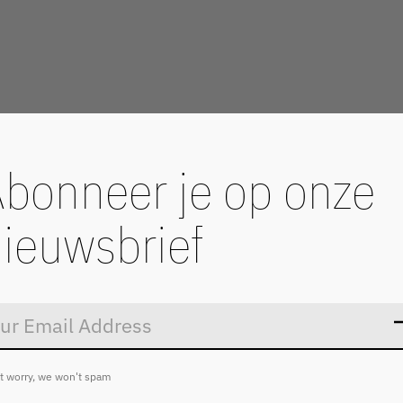
bonneer je op onze
ieuwsbrief
Don’t worry
t worry, we won't spam