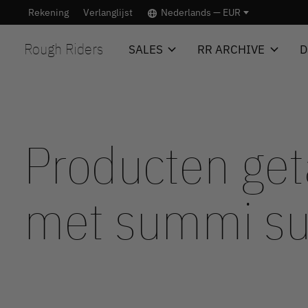
Rekening
Verlanglijst
Nederlands — EUR
Rough Riders
SALES
RR ARCHIVE
D
Producten ge
met summi s