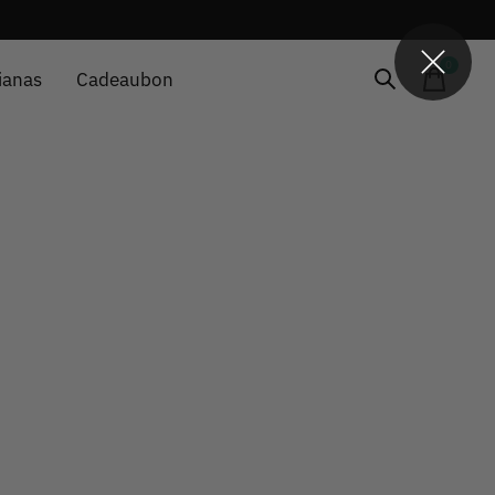
0
items
ianas
Cadeaubon