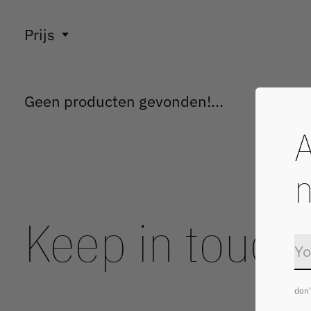
Prijs
Geen producten gevonden!...
A
n
Keep in touch
don'