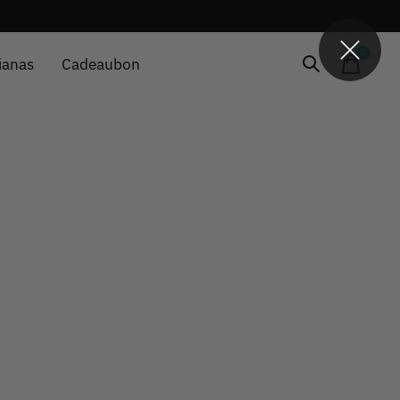
0
items
ianas
Cadeaubon