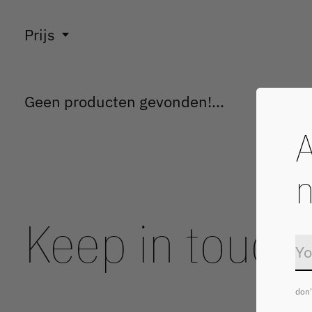
Prijs
Geen producten gevonden!...
A
n
Keep in touch
don'