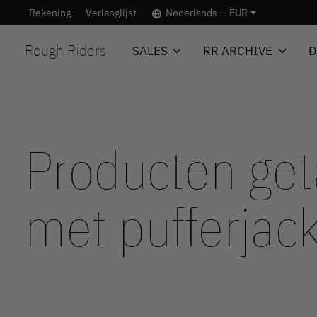
Rekening
Verlanglijst
Nederlands — EUR
Rough Riders
SALES
RR ARCHIVE
D
Producten ge
met pufferjac