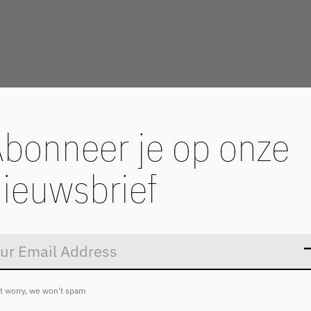
bonneer je op onze
ieuwsbrief
Don’t worry
t worry, we won't spam