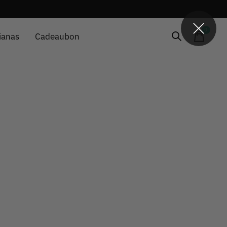
0
items
ianas
Cadeaubon