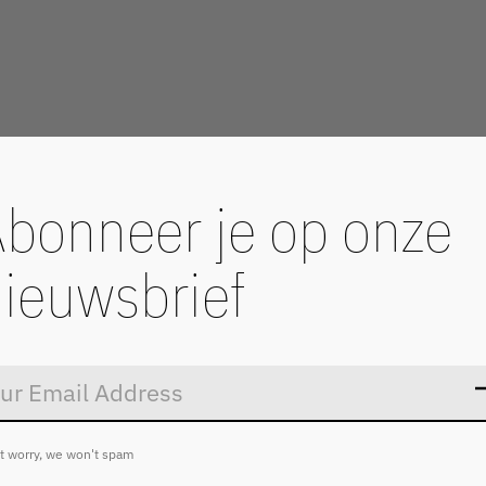
bonneer je op onze
ieuwsbrief
Don’t worry
t worry, we won't spam