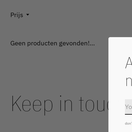
Prijs
Geen producten gevonden!...
A
n
Keep in touch
don'