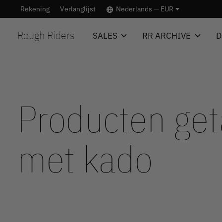
Rekening
Verlanglijst
Nederlands — EUR
Rough Riders
SALES
RR ARCHIVE
D
Producten ge
met kado