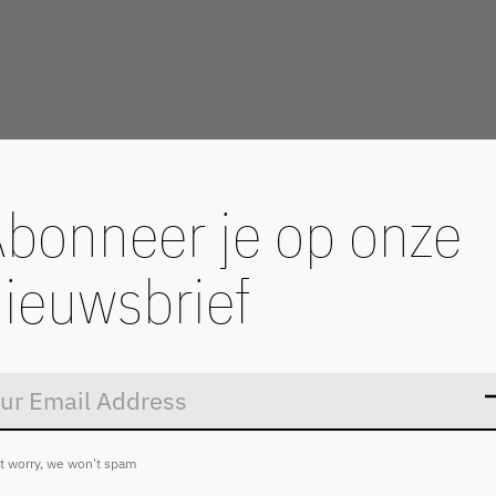
bonneer je op onze
ieuwsbrief
Don’t worry
t worry, we won't spam