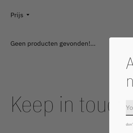
Prijs
Geen producten gevonden!...
A
n
Keep in touch
don'