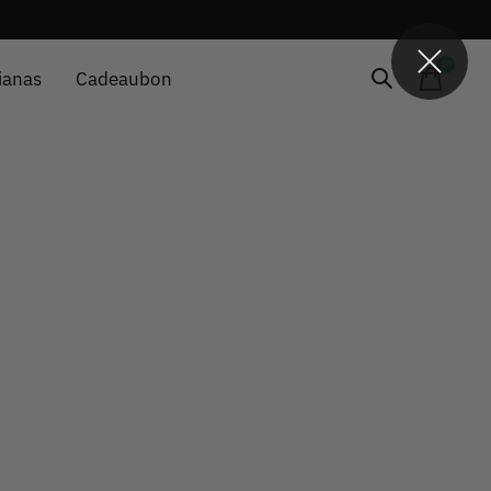
0
items
ianas
Cadeaubon