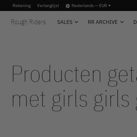
Rekening
Verlanglijst
Nederlands — EUR
Rough Riders
SALES
RR ARCHIVE
D
Producten ge
met girls girls 