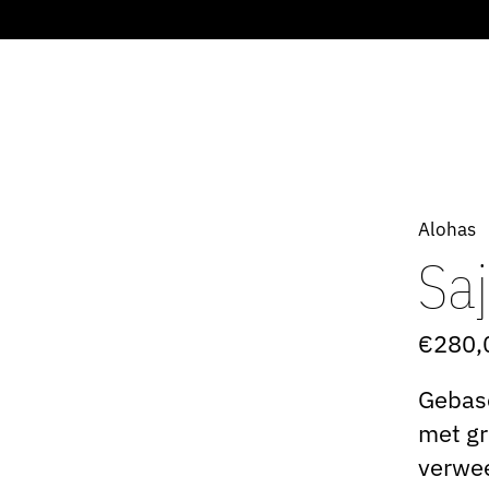
Alohas
Sa
€280,
Gebase
met gr
verwee