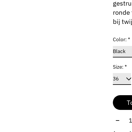
gestru
ronde 
bij tw
Color:
*
Size:
*
T
Aantal