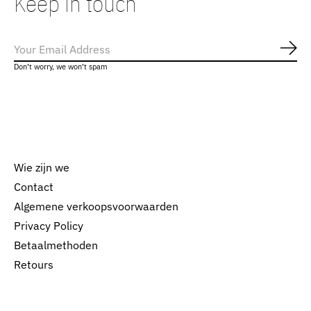
Keep in touch
Abo
Don’t worry, we won’t spam
Wie zijn we
Contact
Algemene verkoopsvoorwaarden
Nederlands
Privacy Policy
English
Betaalmethoden
Retours
EUR
GBP