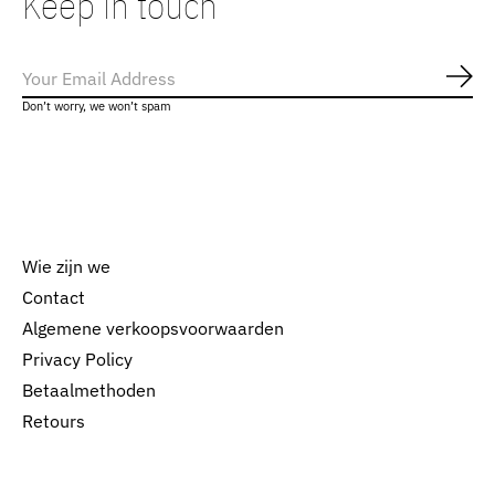
Keep in touch
Abo
Don’t worry, we won’t spam
Wie zijn we
Contact
Algemene verkoopsvoorwaarden
Nederlands
Privacy Policy
English
Betaalmethoden
Retours
EUR
GBP