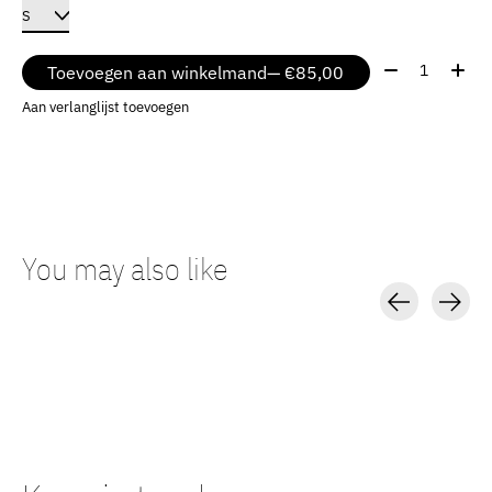
Aantal:
Toevoegen aan winkelmand
— €85,00
Aan verlanglijst toevoegen
You may also like
Carousel items