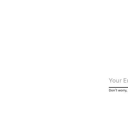
Rotate Slinky Striped Knit Polo
€220,00
Don’t worry