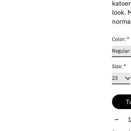
katoen
look. 
norma
Color:
*
Size:
*
T
Aantal