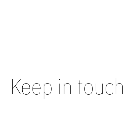
Havaianas Havaianas Top Slippers
€22,00
Keep in touch